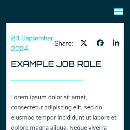
Ope
24 September
Share:
2024
EXAMPLE JOB ROLE
Lorem ipsum dolor sit amet,
consectetur adipiscing elit, sed do
eiusmod tempor incididunt ut labore et
dolore magna aliqua. Neque viverra